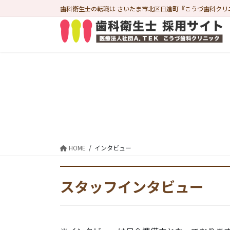
コ
ナ
歯科衛生士の転職は さいたま市北区日進町『こうづ歯科クリ
ン
ビ
テ
ゲ
ン
ー
ツ
シ
に
ョ
移
ン
動
に
移
動
HOME
インタビュー
スタッフインタビュー